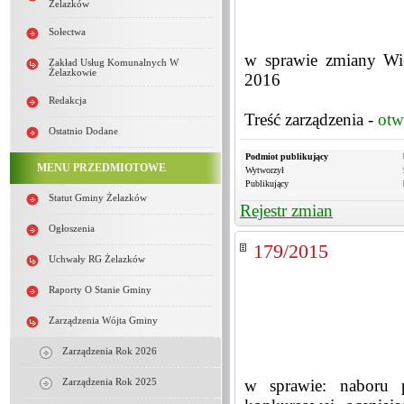
Żelazków
Sołectwa
w sprawie zmiany Wie
Zakład Usług Komunalnych W
Żelazkowie
2016
Redakcja
Treść zarządzenia -
otw
Ostatnio Dodane
Podmiot publikujący
MENU PRZEDMIOTOWE
Wytworzył
Publikujący
Statut Gminy Żelazków
Rejestr zmian
Ogłoszenia
179/2015
Uchwały RG Żelazków
Raporty O Stanie Gminy
Zarządzenia Wójta Gminy
Zarządzenia Rok 2026
w sprawie: naboru p
Zarządzenia Rok 2025