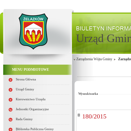
Urząd Gmi
Zarządzenia Wójta Gminy
Zarządz
MENU PODMIOTOWE
Od:
Strona Główna
Do:
Kategoria:
Urząd Gminy
Wyszukiwarka
Kierownictwo Urzędu
Jednostki Organizacyjne
180/2015
Rada Gminy
Biblioteka Publiczna Gminy