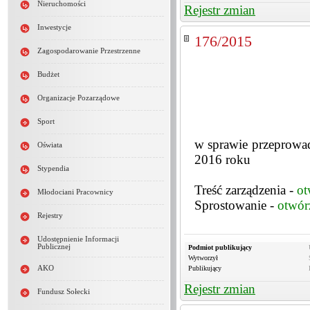
Nieruchomości
Rejestr zmian
Inwestycje
176/2015
Zagospodarowanie Przestrzenne
Budżet
Organizacje Pozarządowe
Sport
w sprawie przeprowad
Oświata
2016 roku
Stypendia
Treść zarządzenia -
ot
Młodociani Pracownicy
Sprostowanie -
otwór
Rejestry
Udostępnienie Informacji
Publicznej
Podmiot publikujący
Wytworzył
Publikujący
AKO
Rejestr zmian
Fundusz Sołecki