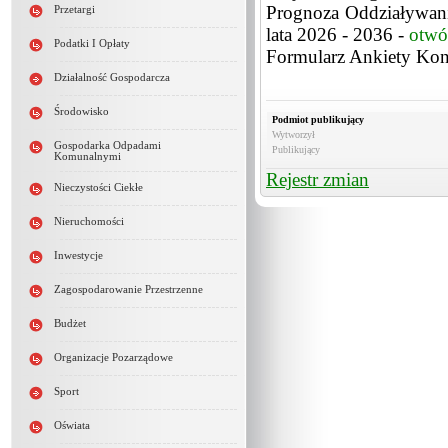
Prognoza Oddziaływani
Przetargi
lata 2026 - 2036 -
otwó
Podatki I Opłaty
Formularz Ankiety Kons
Działalność Gospodarcza
Środowisko
Podmiot publikujący
Wytworzył
Gospodarka Odpadami
Publikujący
Komunalnymi
Rejestr zmian
Nieczystości Ciekłe
Nieruchomości
Inwestycje
Zagospodarowanie Przestrzenne
Budżet
Organizacje Pozarządowe
Sport
Oświata