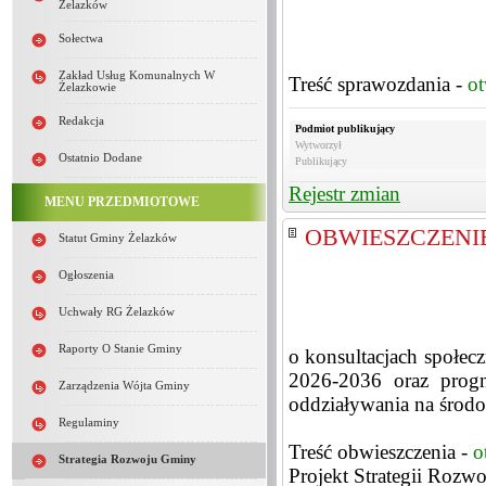
Żelazków
Sołectwa
Zakład Usług Komunalnych W
Treść sprawozdania -
o
Żelazkowie
Redakcja
Podmiot publikujący
Wytworzył
Ostatnio Dodane
Publikujący
Rejestr zmian
MENU PRZEDMIOTOWE
OBWIESZCZENIE 
Statut Gminy Żelazków
Ogłoszenia
Uchwały RG Żelazków
Raporty O Stanie Gminy
o konsultacjach społec
2026-2036 oraz progn
Zarządzenia Wójta Gminy
oddziaływania na środ
Regulaminy
Treść obwieszczenia -
o
Strategia Rozwoju Gminy
Projekt Strategii Rozw