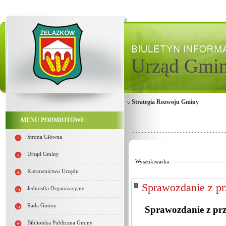
Urząd Gmi
Strategia Rozwoju Gminy
MENU PODMIOTOWE
Strona Główna
Od:
Do:
Urząd Gminy
Wyszukiwarka
Kierownictwo Urzędu
Sprawozdanie z pr
Jednostki Organizacyjne
Rada Gminy
Sprawozdanie z prze
Biblioteka Publiczna Gminy