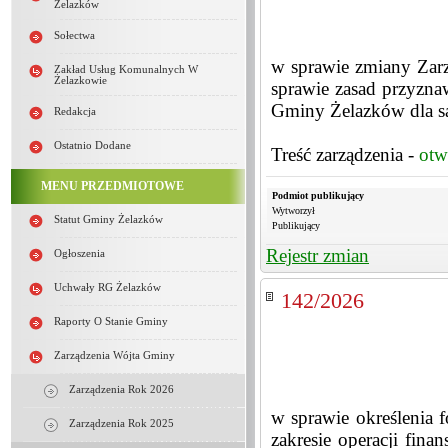
Żelazków
Sołectwa
w sprawie zmiany Zar
Zakład Usług Komunalnych W
Żelazkowie
sprawie zasad przyzna
Gminy Żelazków dla sa
Redakcja
Ostatnio Dodane
Treść zarządzenia -
otw
MENU PRZEDMIOTOWE
Podmiot publikujący
Wytworzył
Statut Gminy Żelazków
Publikujący
Rejestr zmian
Ogłoszenia
Uchwały RG Żelazków
142/2026
Raporty O Stanie Gminy
Zarządzenia Wójta Gminy
Zarządzenia Rok 2026
w sprawie określenia
Zarządzenia Rok 2025
zakresie operacji fina