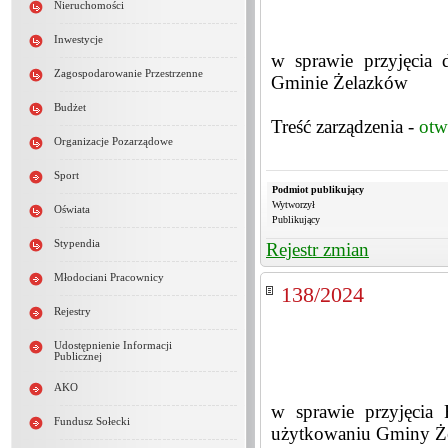
Nieruchomości
Inwestycje
w sprawie przyjęcia 
Zagospodarowanie Przestrzenne
Gminie Żelazków
Budżet
Treść zarządzenia -
otw
Organizacje Pozarządowe
Sport
Podmiot publikujący
Wytworzył
Oświata
Publikujący
Stypendia
Rejestr zmian
Młodociani Pracownicy
138/2024
Rejestry
Udostępnienie Informacji
Publicznej
AKO
w sprawie przyjęcia
Fundusz Sołecki
użytkowaniu Gminy Ż