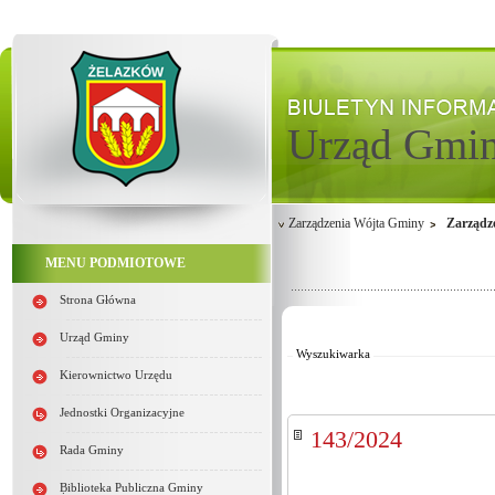
Urząd Gmi
Zarządzenia Wójta Gminy
Zarządz
MENU PODMIOTOWE
Od:
Strona Główna
Do:
Kategoria:
Urząd Gminy
Wyszukiwarka
Kierownictwo Urzędu
Jednostki Organizacyjne
143/2024
Rada Gminy
Biblioteka Publiczna Gminy