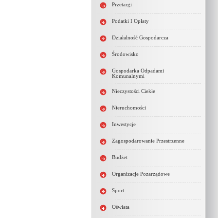
Przetargi
Podatki I Opłaty
Działalność Gospodarcza
Środowisko
Gospodarka Odpadami
Komunalnymi
Nieczystości Ciekłe
Nieruchomości
Inwestycje
Zagospodarowanie Przestrzenne
Budżet
Organizacje Pozarządowe
Sport
Oświata