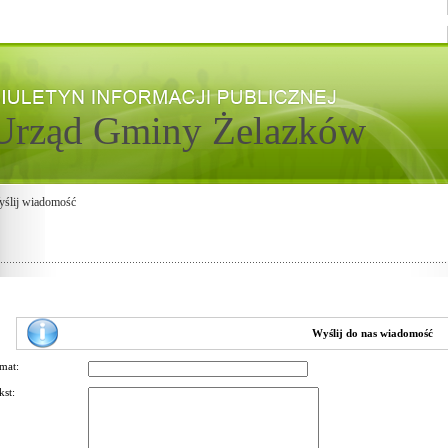
Urząd Gminy Żelazków
ślij wiadomość
Wyślij do nas wiadomość
mat:
kst: