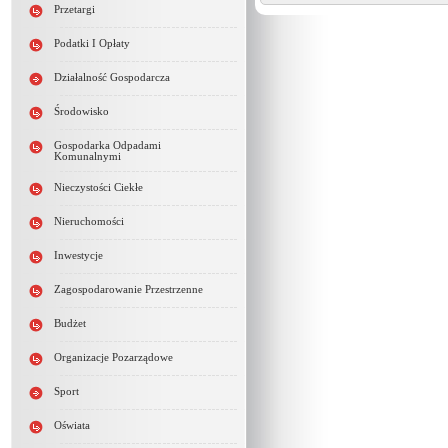
Przetargi
Podatki I Opłaty
Działalność Gospodarcza
Środowisko
Gospodarka Odpadami
Komunalnymi
Nieczystości Ciekłe
Nieruchomości
Inwestycje
Zagospodarowanie Przestrzenne
Budżet
Organizacje Pozarządowe
Sport
Oświata