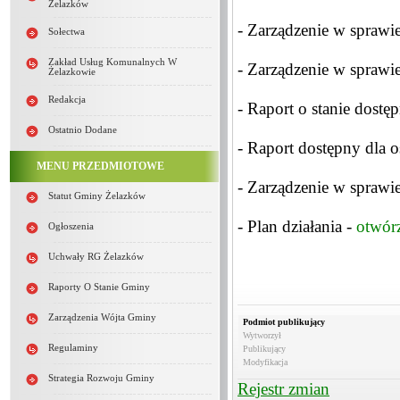
Żelazków
- Zarządzenie w sprawi
Sołectwa
Zakład Usług Komunalnych W
- Zarządzenie w sprawi
Żelazkowie
Redakcja
- Raport o stanie dost
Ostatnio Dodane
- Raport dostępny dla 
MENU PRZEDMIOTOWE
- Zarządzenie w sprawi
Statut Gminy Żelazków
- Plan działania -
otwór
Ogłoszenia
Uchwały RG Żelazków
Raporty O Stanie Gminy
Zarządzenia Wójta Gminy
Podmiot publikujący
Wytworzył
Regulaminy
Publikujący
Modyfikacja
Strategia Rozwoju Gminy
Rejestr zmian