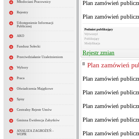
Plan zamówień publiczn
Młodociani Pracownicy
Rejestry
Plan zamówień publiczn
Udostępnienie Informacji
Publicznej
Podmiot publikujący
Wytworzył
AKO
Publikujący
Modyfikacja
Fundusz Sołecki
Rejestr zmian
Przeciwdziałanie Uzależnieniom
Plan zamówień pub
Wybory
Plan zamówień publiczn
Praca
Oświadczenia Majątkowe
Plan zamówień publiczn
Spisy
Plan zamówień publiczn
Centralny Rejestr Umów
Plan zamówień publiczn
Gminna Ewidencja Zabytków
ANALIZA ZAGROŻEŃ -
Plan zamówień publiczn
WOPR