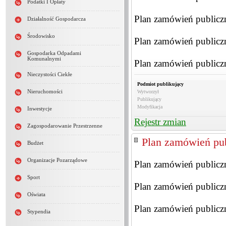
Podatki I Opłaty
Plan zamówień publiczn
Działalność Gospodarcza
Środowisko
Plan zamówień publiczn
Gospodarka Odpadami
Komunalnymi
Plan zamówień publiczn
Nieczystości Ciekłe
Podmiot publikujący
Nieruchomości
Wytworzył
Publikujący
Modyfikacja
Inwestycje
Rejestr zmian
Zagospodarowanie Przestrzenne
Plan zamówień pub
Budżet
Organizacje Pozarządowe
Plan zamówień publiczn
Sport
Plan zamówień publiczn
Oświata
Plan zamówień publiczn
Stypendia