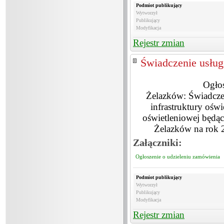
Podmiot publikujący
Wytworzył
Publikujący
Modyfikacja
Rejestr zmian
Świadczenie usługi
Ogłos
Żelazków: Świadczen
infrastruktury ośw
oświetleniowej będą
Żelazków na r
Załączniki:
Ogłoszenie o udzieleniu zamówienia
Podmiot publikujący
Wytworzył
Publikujący
Modyfikacja
Rejestr zmian