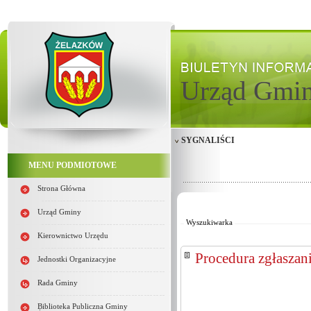
Urząd Gmi
SYGNALIŚCI
MENU PODMIOTOWE
Strona Główna
Od:
Do:
Urząd Gminy
Wyszukiwarka
Kierownictwo Urzędu
Procedura zgłaszan
Jednostki Organizacyjne
Rada Gminy
Biblioteka Publiczna Gminy