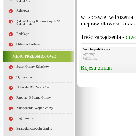
Żelazków
Sołectwa
w sprawie wdrożenia
Zakład Usług Komunalnych W
nieprawidłowości oraz
Żelazkowie
Redakcja
Treść zarządzenia -
otw
Ostatnio Dodane
Podmiot publikujący
Wytworzył
MENU PRZEDMIOTOWE
Publikujący
Rejestr zmian
Statut Gminy Żelazków
Ogłoszenia
Uchwały RG Żelazków
Raporty O Stanie Gminy
Zarządzenia Wójta Gminy
Regulaminy
Strategia Rozwoju Gminy