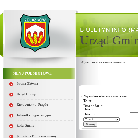
Urząd Gmi
Wyszukiwarka zaawansowana
MENU PODMIOTOWE
Strona Główna
Urząd Gminy
Wyszukiwarka zaawansowana
Tekst:
Kierownictwo Urzędu
Data dodania:
Data od:
Data do:
Jednostki Organizacyjne
Rada Gminy
Biblioteka Publiczna Gminy