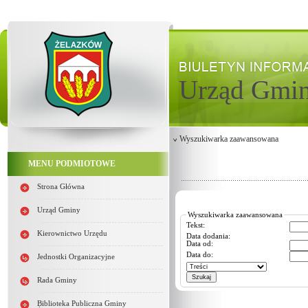
Urząd Gmi
Wyszukiwarka zaawansowana
MENU PODMIOTOWE
Strona Główna
Urząd Gminy
Wyszukiwarka zaawansowana
Tekst:
Kierownictwo Urzędu
Data dodania:
Data od:
Data do:
Jednostki Organizacyjne
Rada Gminy
Biblioteka Publiczna Gminy