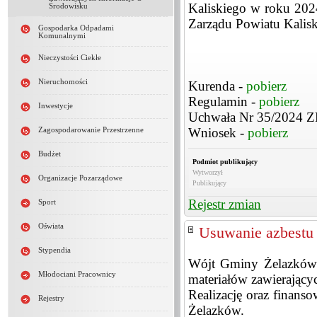
Kaliskiego w roku 202
Środowisku
Zarządu Powiatu Kalisk
Gospodarka Odpadami
Komunalnymi
Nieczystości Ciekłe
Nieruchomości
Kurenda -
pobierz
Regulamin -
pobierz
Inwestycje
Uchwała Nr 35/2024 
Wniosek -
pobierz
Zagospodarowanie Przestrzenne
Budżet
Podmiot publikujący
Wytworzył
Organizacje Pozarządowe
Publikujący
Rejestr zmian
Sport
Oświata
Usuwanie azbestu
Stypendia
Wójt Gminy Żelazków i
Młodociani Pracownicy
materiałów zawierającyc
Realizację oraz finan
Rejestry
Żelazków.