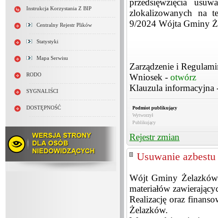
przedsięwzięcia usu
Instrukcja Korzystania Z BIP
zlokalizowanych na t
9/2024 Wójta Gminy Że
Centralny Rejestr Plików
Statystyki
Mapa Serwisu
Zarządzenie i Regulami
RODO
Wniosek -
otwórz
Klauzula informacyjna 
SYGNALIŚCI
DOSTĘPNOŚĆ
Podmiot publikujący
Wytworzył
Publikujący
Rejestr zmian
Usuwanie azbestu
Wójt Gminy Żelazków i
materiałów zawierającyc
Realizację oraz finan
Żelazków.