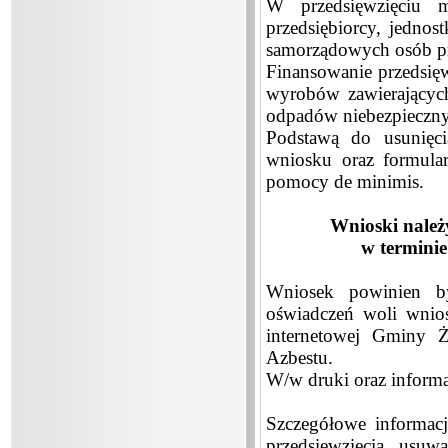
W przedsięwzięciu m
przedsiębiorcy, jedno
samorządowych osób p
Finansowanie przedsię
wyrobów zawierających 
odpadów niebezpieczny
Podstawą do usunięci
wniosku oraz formular
pomocy de minimis.
Wnioski nale
w terminie
Wniosek powinien by
oświadczeń woli wnio
internetowej Gminy 
Azbestu.
W/w druki oraz informa
Szczegółowe informac
przedsięwzięcia usu