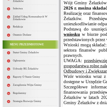
Żelazków
Wójt Gminy Żelazków 
2026 r. można składa
Sołectwa
Realizację oraz finan
Zakład Usług Komunalnych W
Żelazków. Przedsię
Żelazkowie
unieszkodliwianie odpa
Redakcja
Podstawą do usunięci
wniosku
w biurze pod
Ostatnio Dodane
przedstawionych przez
Wnioski mogą składać: 
MENU PRZEDMIOTOWE
sektora finansów pu
Statut Gminy Żelazków
prawnych.
UWAGA:
przedsięwzi
Ogłoszenia
gospodarstwa rolne nal
Uchwały RG Żelazków
Odbudowy i Zwiększan
Wzór wniosku wraz z 
Raporty O Stanie Gminy
dostępne w Urzędzie Gm
Zarządzenia Wójta Gminy
Szczegółowe informa
finansowania przedsię
Regulaminy
Żelazków w latach 20
Strategia Rozwoju Gminy
Gminy Żelazków z dnia