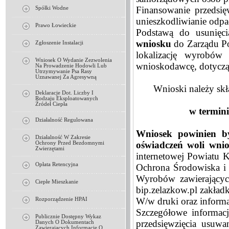
Finansowanie przedsię
Spółki Wodne
unieszkodliwianie odpa
Prawo Łowieckie
Podstawą do usunięci
wniosku
do Zarządu Po
Zgłoszenie Instalacji
lokalizację wyrobów
Wniosek O Wydanie Zezwolenia
wnioskodawcę, dotycz
Na Prowadzenie Hodowli Lub
Utrzymywanie Psa Rasy
Uznawanej Za Agresywną
Wnioski należy sk
Deklaracje Dot. Liczby I
Rodzaju Eksploatowanych
Źródeł Ciepła
w termini
Działalność Regulowana
Wniosek powinien by
Działalność W Zakresie
oświadczeń woli wni
Ochrony Przed Bezdomnymi
Zwierzętami
internetowej Powiatu K
Opłata Retencyjna
Ochrona Środowiska i
Wyrobów zawierającyc
Ciepłe Mieszkanie
bip.zelazkow.pl zakła
W/w druki oraz informa
Rozporządzenie HPAI
Szczegółowe informac
Publicznie Dostępny Wykaz
przedsięwzięcia usuwa
Danych O Dokumentach
Zawierających Informacje O