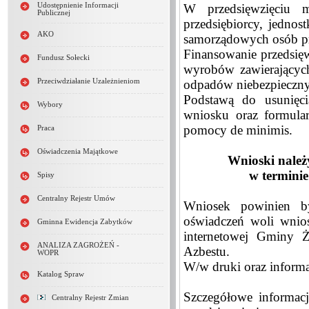
Udostępnienie Informacji
W przedsięwzięciu m
Publicznej
przedsiębiorcy, jedno
AKO
samorządowych osób p
Finansowanie przedsię
Fundusz Sołecki
wyrobów zawierających 
Przeciwdziałanie Uzależnieniom
odpadów niebezpieczny
Podstawą do usunięci
Wybory
wniosku oraz formular
pomocy de minimis.
Praca
Oświadczenia Majątkowe
Wnioski nale
w terminie
Spisy
Centralny Rejestr Umów
Wniosek powinien by
oświadczeń woli wnio
Gminna Ewidencja Zabytków
internetowej Gminy 
ANALIZA ZAGROŻEŃ -
Azbestu.
WOPR
W/w druki oraz informa
Katalog Spraw
Szczegółowe informac
Centralny Rejestr Zmian