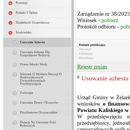
Przetargi
Zarządzenie nr 38/2025
Podatki I Opłaty
Wniosek -
pobierz
Działalność Gospodarcza
Protokół odbioru -
pobi
Środowisko
Usuwanie Azbestu
Podmiot publikujący
Wytworzył
Usuwanie Azbestu Dla
Publikujący
Gospodarstw Rolnych
Modyfikacja
Ocena Jakości Wody
Rejestr zmian
Wniosek O Wydanie Decyzji O
Usuwanie azbestu
Środowiskowych
Uwarunkowaniach
Przedsięwzięcia
Zwierzęta
Urząd Gminy w Żelazko
wniosków
o finansow
Usuwanie Drzew I Krzewów
Powiatu Kaliskiego w
Przydomowe Oczyszczalnie
W przedsięwzięciu m
przedsiębiorcy, jedno
Dotacje Na Usuwanie Folii
Rolniczych
samorządowych osób p