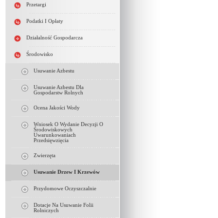
Przetargi
Podatki I Opłaty
Działalność Gospodarcza
Środowisko
Usuwanie Azbestu
Usuwanie Azbestu Dla
Gospodarstw Rolnych
Ocena Jakości Wody
Wniosek O Wydanie Decyzji O
Środowiskowych
Uwarunkowaniach
Przedsięwzięcia
Zwierzęta
Usuwanie Drzew I Krzewów
Przydomowe Oczyszczalnie
Dotacje Na Usuwanie Folii
Rolniczych