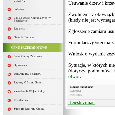
Żelazków
Usuwanie drzew i krze
Sołectwa
Zwolnienia z obowiązk
Zakład Usług Komunalnych W
(kiedy nie jest wymaga
Żelazkowie
Redakcja
Zgłoszenie zamiaru usu
Ostatnio Dodane
Formularz zgłoszenia z
MENU PRZEDMIOTOWE
Wniosk o wydanie zezw
Statut Gminy Żelazków
Sytuacje, w których nie 
Ogłoszenia
(dotyczy podmiotów, 
Uchwały RG Żelazków
otwórz
Raporty O Stanie Gminy
Podmiot publikujący
Wytworzył
Zarządzenia Wójta Gminy
Publikujący
Regulaminy
Rejestr zmian
Strategia Rozwoju Gminy