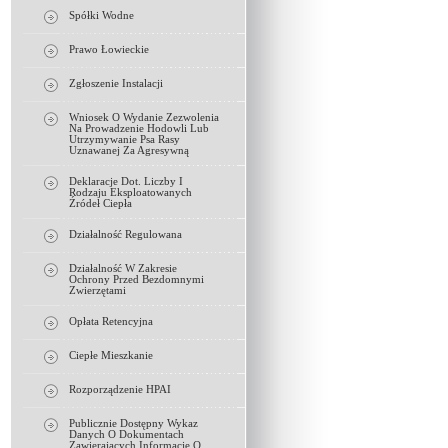
Spółki Wodne
Prawo Łowieckie
Zgłoszenie Instalacji
Wniosek O Wydanie Zezwolenia
Na Prowadzenie Hodowli Lub
Utrzymywanie Psa Rasy
Uznawanej Za Agresywną
Deklaracje Dot. Liczby I
Rodzaju Eksploatowanych
Źródeł Ciepła
Działalność Regulowana
Działalność W Zakresie
Ochrony Przed Bezdomnymi
Zwierzętami
Opłata Retencyjna
Ciepłe Mieszkanie
Rozporządzenie HPAI
Publicznie Dostępny Wykaz
Danych O Dokumentach
Zawierających Informacje O