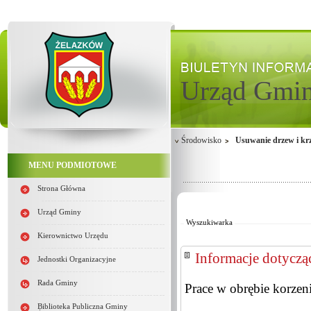
Urząd Gmi
Środowisko
Usuwanie drzew i k
MENU PODMIOTOWE
Strona Główna
Od:
Do:
Urząd Gminy
Wyszukiwarka
Kierownictwo Urzędu
Informacje dotyczą
Jednostki Organizacyjne
Rada Gminy
Prace w obrębie korzen
Biblioteka Publiczna Gminy