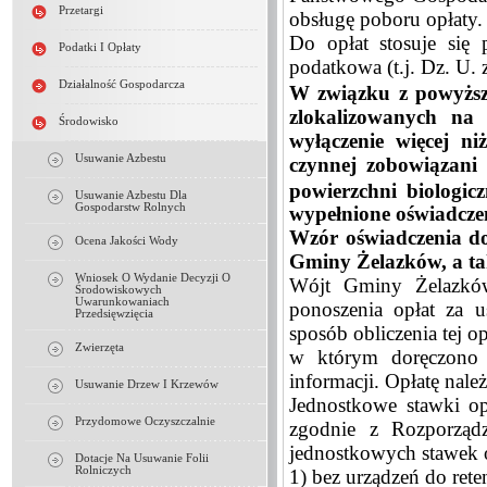
Przetargi
obsługę poboru opłaty.
Do opłat stosuje się 
Podatki I Opłaty
podatkowa (t.j. Dz. U. 
Działalność Gospodarcza
W związku z powyższy
zlokalizowanych na 
Środowisko
wyłączenie więcej ni
Usuwanie Azbestu
czynnej zobowiązani 
powierzchni biologic
Usuwanie Azbestu Dla
Gospodarstw Rolnych
wypełnione oświadczen
Wzór oświadczenia dos
Ocena Jakości Wody
Gminy Żelazków, a tak
Wniosek O Wydanie Decyzji O
Wójt Gminy Żelazków
Środowiskowych
Uwarunkowaniach
ponoszenia opłat za u
Przedsięwzięcia
sposób obliczenia tej o
Zwierzęta
w którym doręczono 
informacji. Opłatę nale
Usuwanie Drzew I Krzewów
Jednostkowe stawki opł
Przydomowe Oczyszczalnie
zgodnie z Rozporząd
jednostkowych stawek 
Dotacje Na Usuwanie Folii
Rolniczych
1) bez urządzeń do ret