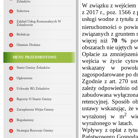
Żelazków
W związku z wejściem 
z 2017 r., poz. 1566 z
Sołectwa
usługi wodne z tytułu 
Zakład Usług Komunalnych W
Żelazkowie
nieruchomości o powi
związanych z gruntem m
Redakcja
więcej niż
70 %
powi
Ostatnio Dodane
obszarach nie ujętych w
Opłacie za zmniejszeni
MENU PRZEDMIOTOWE
wejścia w życie cyt
wskazany w powołan
Statut Gminy Żelazków
zagospodarowane po dni
Ogłoszenia
Zgodnie z art. 270 u
zależy odpowiednio od 
Uchwały RG Żelazków
zabudowana wyłączona 
Raporty O Stanie Gminy
retencyjnej. Sposób o
ustawy wskazując, że w
Zarządzenia Wójta Gminy
2
wyrażonej w m
wiel
Regulaminy
wyrażonego w latach.
Wpływy z opłat z tytu
Strategia Rozwoju Gminy
Państwowego Gospodar