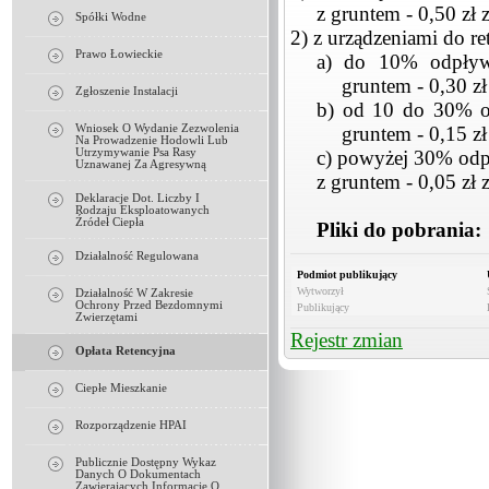
z gruntem - 0,50 zł 
Spółki Wodne
2) z urządzeniami do r
Prawo Łowieckie
a) do 10% odpływu
gruntem - 0,30 zł
Zgłoszenie Instalacji
b) od 10 do 30% od
Wniosek O Wydanie Zezwolenia
gruntem - 0,15 zł
Na Prowadzenie Hodowli Lub
Utrzymywanie Psa Rasy
c) powyżej 30% odp
Uznawanej Za Agresywną
z gruntem - 0,05 zł 
Deklaracje Dot. Liczby I
Rodzaju Eksploatowanych
Źródeł Ciepła
Pliki do pobrania
Działalność Regulowana
Podmiot publikujący
Wytworzył
Działalność W Zakresie
Ochrony Przed Bezdomnymi
Publikujący
Zwierzętami
Rejestr zmian
Opłata Retencyjna
Ciepłe Mieszkanie
Rozporządzenie HPAI
Publicznie Dostępny Wykaz
Danych O Dokumentach
Zawierających Informacje O