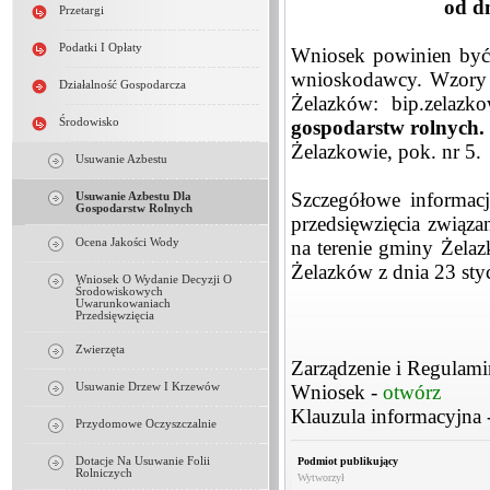
od dn
Przetargi
Podatki I Opłaty
Wniosek powinien być 
wnioskodawcy. Wzory w
Działalność Gospodarcza
Żelazków: bip.zelazk
Środowisko
gospodarstw rolnych.
Żelazkowie, pok. nr 5.
Usuwanie Azbestu
Szczegółowe informac
Usuwanie Azbestu Dla
Gospodarstw Rolnych
przedsięwzięcia związ
Ocena Jakości Wody
na terenie gminy Żela
Żelazków z dnia 23 sty
Wniosek O Wydanie Decyzji O
Środowiskowych
Uwarunkowaniach
Przedsięwzięcia
Zwierzęta
Zarządzenie i Regulami
Usuwanie Drzew I Krzewów
Wniosek -
otwórz
Klauzula informacyjna 
Przydomowe Oczyszczalnie
Dotacje Na Usuwanie Folii
Podmiot publikujący
Rolniczych
Wytworzył