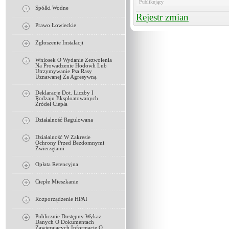
Publikujący
Spółki Wodne
Rejestr zmian
Prawo Łowieckie
Zgłoszenie Instalacji
Wniosek O Wydanie Zezwolenia
Na Prowadzenie Hodowli Lub
Utrzymywanie Psa Rasy
Uznawanej Za Agresywną
Deklaracje Dot. Liczby I
Rodzaju Eksploatowanych
Źródeł Ciepła
Działalność Regulowana
Działalność W Zakresie
Ochrony Przed Bezdomnymi
Zwierzętami
Opłata Retencyjna
Ciepłe Mieszkanie
Rozporządzenie HPAI
Publicznie Dostępny Wykaz
Danych O Dokumentach
Zawierających Informacje O