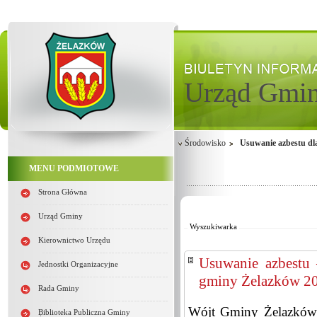
Urząd Gmi
Środowisko
Usuwanie azbestu dl
MENU PODMIOTOWE
Strona Główna
Od:
Do:
Urząd Gminy
Wyszukiwarka
Kierownictwo Urzędu
Usuwanie azbestu 
Jednostki Organizacyjne
gminy Żelazków 2
Rada Gminy
Wójt Gminy Żelazków i
Biblioteka Publiczna Gminy