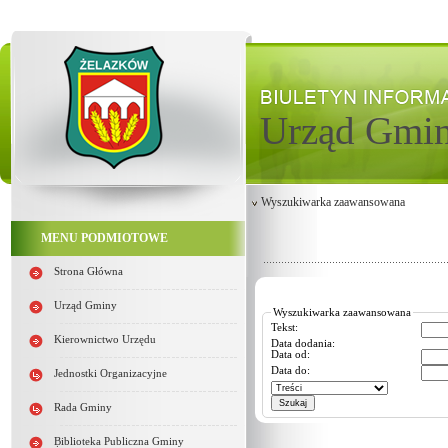
Urząd Gmi
Wyszukiwarka zaawansowana
MENU PODMIOTOWE
Strona Główna
Urząd Gminy
Wyszukiwarka zaawansowana
Tekst:
Kierownictwo Urzędu
Data dodania:
Data od:
Data do:
Jednostki Organizacyjne
Rada Gminy
Biblioteka Publiczna Gminy