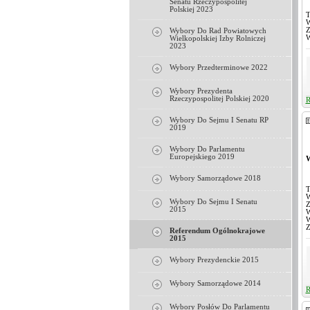
Senatu Rzeczypospolitej
Polskiej 2023
T
W
Z
Wybory Do Rad Powiatowych
W
Wielkopolskiej Izby Rolniczej
2023
Wybory Przedterminowe 2022
Wybory Prezydenta
Rzeczypospolitej Polskiej 2020
R
Wybory Do Sejmu I Senatu RP
2019
Wybory Do Parlamentu
Europejskiego 2019
W
Wybory Samorządowe 2018
T
W
Wybory Do Sejmu I Senatu
Z
2015
W
W
Z
Referendum Ogólnokrajowe
2015
Wybory Prezydenckie 2015
Wybory Samorządowe 2014
R
Wybory Posłów Do Parlamentu