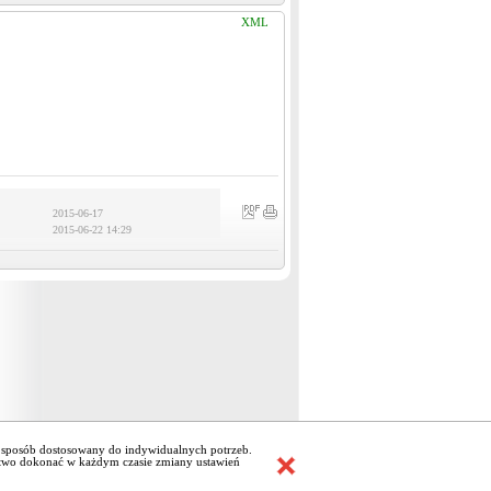
XML
2015-06-17
2015-06-22 14:29
w sposób dostosowany do indywidualnych potrzeb.
stwo dokonać w każdym czasie zmiany ustawień
Wygenerowano: 08 sierpnia 2026r. 15:24:53