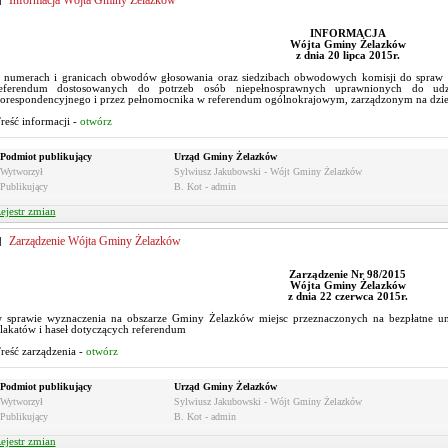
Informacja Wójta Gminy Żelazków
INFORMACJA
Wójta Gminy Żelazków
z dnia 20 lipca 2015r.
 numerach i granicach obwodów głosowania oraz siedzibach obwodowych komisji do spraw 
eferendum dostosowanych do potrzeb osób niepełnosprawnych uprawnionych do udz
orespondencyjnego i przez pełnomocnika w referendum ogólnokrajowym, zarządzonym na dzień
reść informacji -
otwórz
Podmiot publikujący
Urząd Gminy Żelazków
Wytworzył
Sylwiusz Jakubowski - Wójt Gminy Żelazków
Publikujący
B. Kot - admin
ejestr zmian
Zarządzenie Wójta Gminy Żelazków
Zarządzenie Nr 98/2015
Wójta Gminy Żelazków
z dnia 22 czerwca 2015r.
 sprawie wyznaczenia na obszarze Gminy Żelazków miejsc przeznaczonych na bezpłatne um
lakatów i haseł dotyczących referendum
reść zarządzenia -
otwórz
Podmiot publikujący
Urząd Gminy Żelazków
Wytworzył
Sylwiusz Jakubowski - Wójt Gminy Żelazków
Publikujący
B. Kot - admin
ejestr zmian