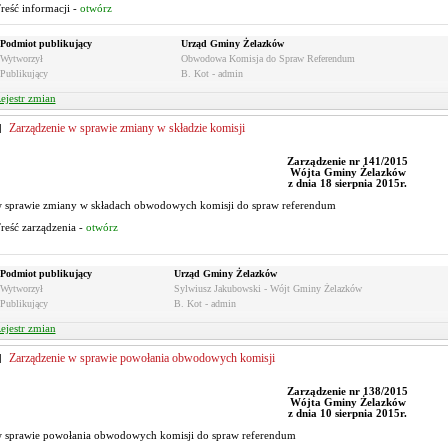
reść informacji -
otwórz
Podmiot publikujący
Urząd Gminy Żelazków
Wytworzył
Obwodowa Komisja do Spraw Referendum
Publikujący
B. Kot - admin
ejestr zmian
Zarządzenie w sprawie zmiany w składzie komisji
Zarządzenie nr 141/2015
Wójta Gminy Żelazków
z dnia 18 sierpnia 2015r.
 sprawie zmiany w składach obwodowych komisji do spraw referendum
reść zarządzenia -
otwórz
Podmiot publikujący
Urząd Gminy Żelazków
Wytworzył
Sylwiusz Jakubowski - Wójt Gminy Żelazków
Publikujący
B. Kot - admin
ejestr zmian
Zarządzenie w sprawie powołania obwodowych komisji
Zarządzenie nr 138/2015
Wójta Gminy Żelazków
z dnia 10 sierpnia 2015r.
 sprawie powołania obwodowych komisji do spraw referendum