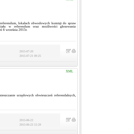
referendum, lokalach obwodowych komisji do spraw
iału w referendum oraz możliwości głosowania
 6 września 2015r.
2015-07-20
2015-07-21 09:25
XML
ieszczanie urzędowych obwieszczeń referendalnych,
2015-06-22
2015-06-23 15:29