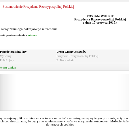
Postanowienie Prezydenta Rzeczypospolitej Polskiej
POSTANOWIENIE
Prezydenta Rzeczypospolitej Polskiej
z dnia 17 czerwca 2015r.
 zarządzeniu ogólnokrajowego referendum
reść postanowienia -
otwórz
Podmiot publikujący
Urząd Gminy Żelazków
Wytworzył
Prezydent Rzeczypospolitej Polskiej
Publikujący
B. Kot - admin
ejestr zmian
y stosujemy pliki cookies w celu świadczenia Państwu usług na najwyższym poziomie, w tym 
cych cookies oznacza, że będą one zamieszczane w Państwa urządzeniu końcowym. Możecie Pań
dotyczących cookies.