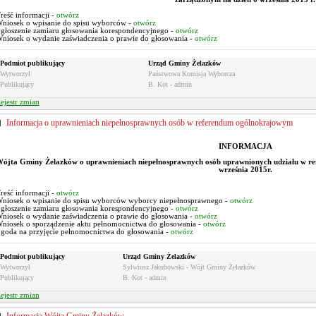
reść informacji -
otwórz
niosek o wpisanie do spisu wyborców -
otwórz
głoszenie zamiaru głosowania korespondencyjnego -
otwórz
niosek o wydanie zaświadczenia o prawie do głosowania -
otwórz
Podmiot publikujący
Urząd Gminy Żelazków
Wytworzył
Państwowa Komisja Wyborcza
Publikujący
B. Kot - admin
ejestr zmian
Informacja o uprawnieniach niepełnosprawnych osób w referendum ogólnokrajowym
INFORMACJA
ójta Gminy Żelazków o uprawnieniach niepełnosprawnych osób uprawnionych udziału w r
września 2015r.
reść informacji -
otwórz
niosek o wpisanie do spisu wyborców wyborcy niepełnosprawnego -
otwórz
głoszenie zamiaru głosowania korespondencyjnego -
otwórz
niosek o wydanie zaświadczenia o prawie do głosowania -
otwórz
niosek o sporządzenie aktu pełnomocnictwa do głosowania -
otwórz
goda na przyjęcie pełnomocnictwa do głosowania -
otwórz
Podmiot publikujący
Urząd Gminy Żelazków
Wytworzył
Sylwiusz Jakubowski - Wójt Gminy Żelazków
Publikujący
B. Kot - admin
ejestr zmian