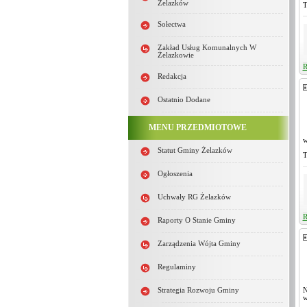
Żelazków
T
Sołectwa
Zakład Usług Komunalnych W
Żelazkowie
R
Redakcja
Ostatnio Dodane
MENU PRZEDMIOTOWE
w
Statut Gminy Żelazków
T
Ogłoszenia
Uchwały RG Żelazków
R
Raporty O Stanie Gminy
Zarządzenia Wójta Gminy
Regulaminy
Strategia Rozwoju Gminy
N
w