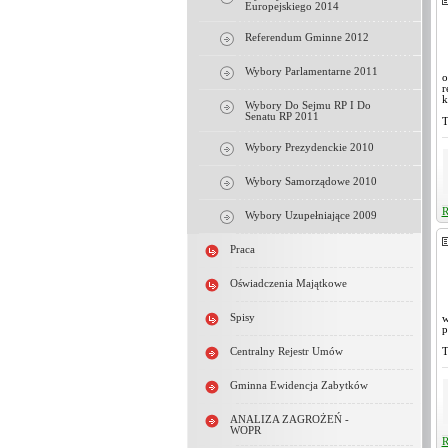
Europejskiego 2014
Referendum Gminne 2012
Wybory Parlamentarne 2011
o
r
k
Wybory Do Sejmu RP I Do
Senatu RP 2011
T
Wybory Prezydenckie 2010
Wybory Samorządowe 2010
R
Wybory Uzupełniające 2009
Praca
Oświadczenia Majątkowe
Spisy
w
p
Centralny Rejestr Umów
T
Gminna Ewidencja Zabytków
ANALIZA ZAGROŻEŃ -
WOPR
R