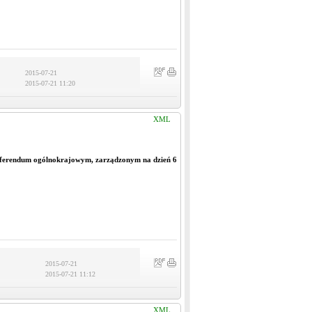
2015-07-21
2015-07-21 11:20
XML
eferendum ogólnokrajowym, zarządzonym na dzień 6
2015-07-21
2015-07-21 11:12
XML