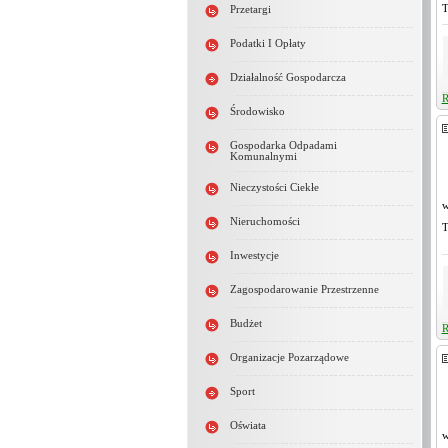
T
Przetargi
Podatki I Opłaty
Działalność Gospodarcza
R
Środowisko
Gospodarka Odpadami
Komunalnymi
Nieczystości Ciekłe
w
Nieruchomości
T
Inwestycje
Zagospodarowanie Przestrzenne
Budżet
R
Organizacje Pozarządowe
Sport
Oświata
w