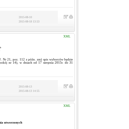
2015-08-10
2015-08-18 13:53
XML
,
.
 U. Nr 21, poz. 112 z późn. zm) spis wyborców będzie
pokój nr 14), w dniach od 17 sierpnia 2015r. do 31
2015-08-13
2015-08-13 14:55
XML
nia utworzonych