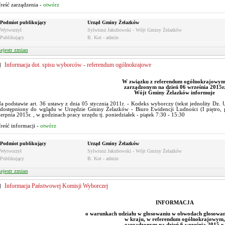
reść zarządzenia -
otwórz
Podmiot publikujący
Urząd Gminy Żelazków
Wytworzył
Sylwiusz Jakubowski - Wójt Gminy Żelazków
Publikujący
B. Kot - admin
ejestr zmian
Informacja dot. spisu wyborców - referendum ogólnokrajowe
W związku z referendum ogólnokrajowym
zarządzonym na dzień 06 września 2015r
Wójt Gminy Żelazków informuje
a podstawie art. 36 ustawy z dnia 05 stycznia 2011r. - Kodeks wyborczy (tekst jednolity Dz.
dostępniony do wglądu w Urzędzie Gminy Żelazków - Biuro Ewidencji Ludności (I piętro, 
ierpnia 2015r. , w godzinach pracy urzędu tj. poniedziałek - piątek 7:30 - 15:30
reść informacji -
otwórz
Podmiot publikujący
Urząd Gminy Żelazków
Wytworzył
Sylwiusz Jakubowski - Wójt Gminy Żelazków
Publikujący
B. Kot - admin
ejestr zmian
Informacja Państwowej Komisji Wyborczej
INFORMACJA
o warunkach udziału w głosowaniu w obwodach głosowa
w kraju, w referendum ogólnokrajowym,
zarządzonym na dzień 6 września 2015 r.