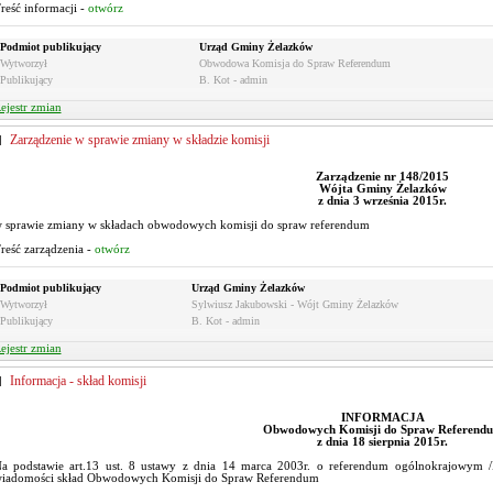
reść informacji -
otwórz
Podmiot publikujący
Urząd Gminy Żelazków
Wytworzył
Obwodowa Komisja do Spraw Referendum
Publikujący
B. Kot - admin
ejestr zmian
Zarządzenie w sprawie zmiany w składzie komisji
Zarządzenie nr 148/2015
Wójta Gminy Żelazków
z dnia 3 września 2015r.
 sprawie zmiany w składach obwodowych komisji do spraw referendum
reść zarządzenia -
otwórz
Podmiot publikujący
Urząd Gminy Żelazków
Wytworzył
Sylwiusz Jakubowski - Wójt Gminy Żelazków
Publikujący
B. Kot - admin
ejestr zmian
Informacja - skład komisji
INFORMACJA
Obwodowych Komisji do Spraw Referend
z dnia 18 sierpnia 2015r.
a podstawie art.13 ust. 8 ustawy z dnia 14 marca 2003r. o referendum ogólnokrajowym /D
iadomości skład Obwodowych Komisji do Spraw Referendum