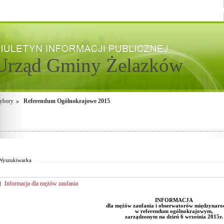
Urząd Gminy Żelazków
ybory
Referendum Ogólnokrajowe 2015
Od:
Fraza:
Do:
Treści archiwalne
Wyszukiwarka
Informacja dla mężów zaufania
INFORMACJA
dla mężów zaufania i obserwatorów międzynar
w referendum ogólnokrajowym,
zarządzonym na dzień 6 września 2015r.