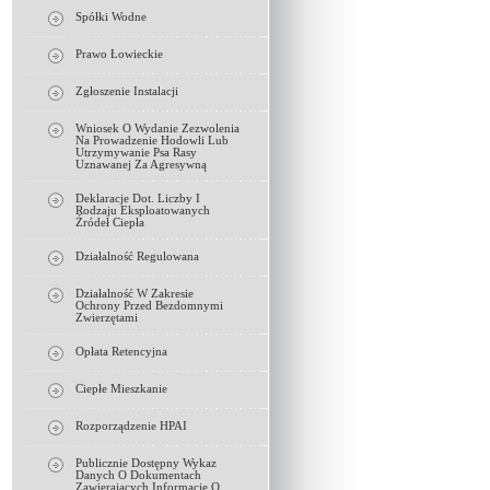
Spółki Wodne
Prawo Łowieckie
Zgłoszenie Instalacji
Wniosek O Wydanie Zezwolenia
Na Prowadzenie Hodowli Lub
Utrzymywanie Psa Rasy
Uznawanej Za Agresywną
Deklaracje Dot. Liczby I
Rodzaju Eksploatowanych
Źródeł Ciepła
Działalność Regulowana
Działalność W Zakresie
Ochrony Przed Bezdomnymi
Zwierzętami
Opłata Retencyjna
Ciepłe Mieszkanie
Rozporządzenie HPAI
Publicznie Dostępny Wykaz
Danych O Dokumentach
Zawierających Informacje O