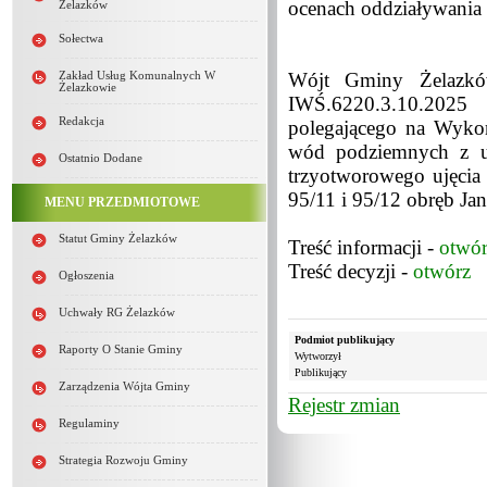
ocenach oddziaływania n
Żelazków
Sołectwa
Wójt Gminy Żelazkó
Zakład Usług Komunalnych W
Żelazkowie
IWŚ.6220.3.10.2025
Redakcja
polegającego na Wyko
wód podziemnych z u
Ostatnio Dodane
trzyotworowego ujęcia
95/11 i 95/12 obręb J
MENU PRZEDMIOTOWE
Statut Gminy Żelazków
Treść informacji -
otwó
Treść decyzji -
otwórz
Ogłoszenia
Uchwały RG Żelazków
Podmiot publikujący
Raporty O Stanie Gminy
Wytworzył
Publikujący
Zarządzenia Wójta Gminy
Rejestr zmian
Regulaminy
Strategia Rozwoju Gminy