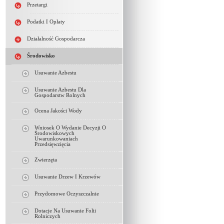
Przetargi
Podatki I Opłaty
Działalność Gospodarcza
Środowisko
Usuwanie Azbestu
Usuwanie Azbestu Dla
Gospodarstw Rolnych
Ocena Jakości Wody
Wniosek O Wydanie Decyzji O
Środowiskowych
Uwarunkowaniach
Przedsięwzięcia
Zwierzęta
Usuwanie Drzew I Krzewów
Przydomowe Oczyszczalnie
Dotacje Na Usuwanie Folii
Rolniczych