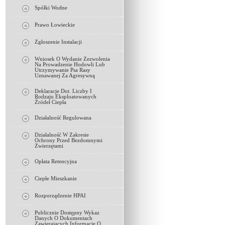
Spółki Wodne
Prawo Łowieckie
Zgłoszenie Instalacji
Wniosek O Wydanie Zezwolenia
Na Prowadzenie Hodowli Lub
Utrzymywanie Psa Rasy
Uznawanej Za Agresywną
Deklaracje Dot. Liczby I
Rodzaju Eksploatowanych
Źródeł Ciepła
Działalność Regulowana
Działalność W Zakresie
Ochrony Przed Bezdomnymi
Zwierzętami
Opłata Retencyjna
Ciepłe Mieszkanie
Rozporządzenie HPAI
Publicznie Dostępny Wykaz
Danych O Dokumentach
Zawierających Informacje O