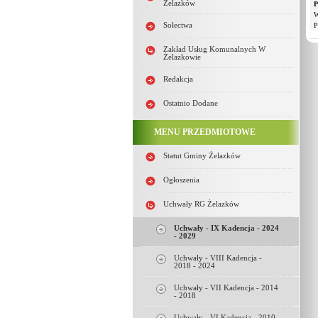
Żelazków
P
W
Sołectwa
P
Zakład Usług Komunalnych W
Żelazkowie
Redakcja
Ostatnio Dodane
MENU PRZEDMIOTOWE
Statut Gminy Żelazków
Ogłoszenia
Uchwały RG Żelazków
Uchwały - IX Kadencja - 2024
- 2029
Uchwały - VIII Kadencja -
2018 - 2024
Uchwały - VII Kadencja - 2014
- 2018
Uchwały - VI Kadencja - 2010 -