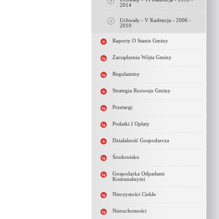
2014
Uchwały - V Kadencja - 2006 -
2010
Raporty O Stanie Gminy
Zarządzenia Wójta Gminy
Regulaminy
Strategia Rozwoju Gminy
Przetargi
Podatki I Opłaty
Działalność Gospodarcza
Środowisko
Gospodarka Odpadami
Komunalnymi
Nieczystości Ciekłe
Nieruchomości