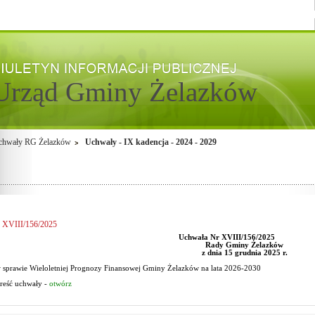
Urząd Gminy Żelazków
chwały RG Żelazków
Uchwały - IX kadencja - 2024 - 2029
XVIII/156/2025
Uchwała Nr XVIII/156/2025
Rady Gminy Żelazków
z dnia 15 grudnia 2025 r.
 sprawie Wieloletniej Prognozy Finansowej Gminy Żelazków na lata 2026-2030
reść uchwały -
otwórz