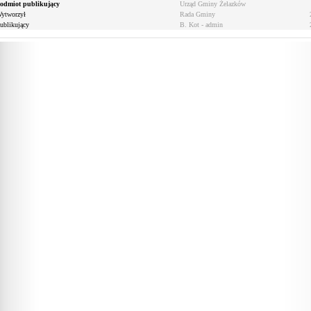
odmiot publikujący
Urząd Gminy Żelazków
ytworzył
Rada Gminy
ublikujący
B. Kot - admin