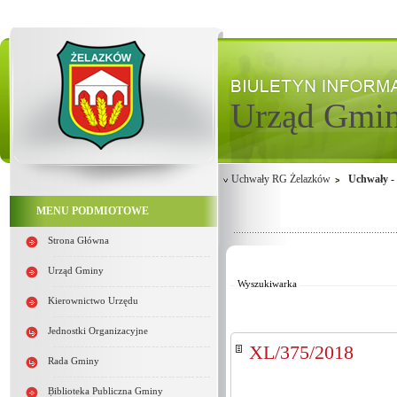
Urząd Gmi
Uchwały RG Żelazków
Uchwały - 
MENU PODMIOTOWE
Od:
Strona Główna
Do:
Kategoria:
Urząd Gminy
Wyszukiwarka
Kierownictwo Urzędu
Jednostki Organizacyjne
XL/375/2018
Rada Gminy
Biblioteka Publiczna Gminy