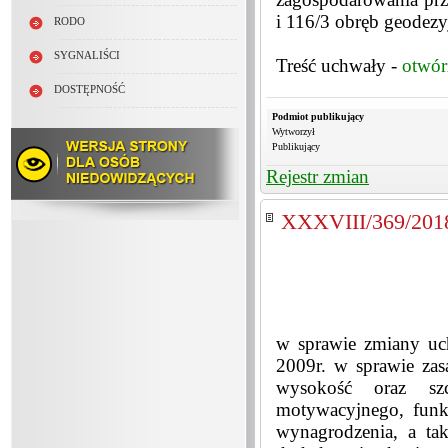
i 116/3 obręb geodez
RODO
SYGNALIŚCI
Treść uchwały -
otwór
DOSTĘPNOŚĆ
Podmiot publikujący
Wytworzył
Publikujący
Rejestr zmian
XXXVIII/369/201
w sprawie zmiany u
2009r. w sprawie zasa
wysokość oraz szc
motywacyjnego, funk
wynagrodzenia, a ta