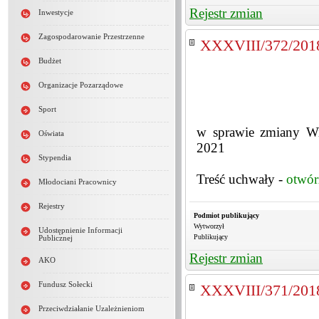
Rejestr zmian
Inwestycje
Zagospodarowanie Przestrzenne
XXXVIII/372/201
Budżet
Organizacje Pozarządowe
Sport
w sprawie zmiany Wi
Oświata
2021
Stypendia
Treść uchwały -
otwór
Młodociani Pracownicy
Rejestry
Podmiot publikujący
Wytworzył
Udostępnienie Informacji
Publikujący
Publicznej
Rejestr zmian
AKO
Fundusz Sołecki
XXXVIII/371/201
Przeciwdziałanie Uzależnieniom