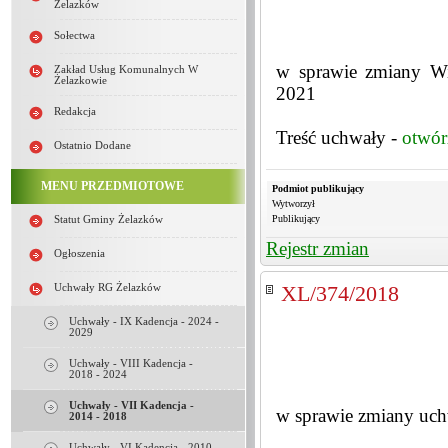
Żelazków
Sołectwa
w sprawie zmiany Wi
Zakład Usług Komunalnych W
Żelazkowie
2021
Redakcja
Treść uchwały -
otwór
Ostatnio Dodane
MENU PRZEDMIOTOWE
Podmiot publikujący
Wytworzył
Publikujący
Statut Gminy Żelazków
Rejestr zmian
Ogłoszenia
Uchwały RG Żelazków
XL/374/2018
Uchwały - IX Kadencja - 2024 -
2029
Uchwały - VIII Kadencja -
2018 - 2024
Uchwały - VII Kadencja -
w sprawie zmiany uch
2014 - 2018
Uchwały - VI Kadencja - 2010 -