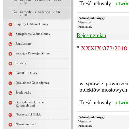
Treść uchwały -
otwór
2014
Uchwały - V Kadencja - 2006 -
2010
Podmiot publikujący
Wytworzył
Raporty O Stanie Gminy
Publikujący
Zarządzenia Wójta Gminy
Rejestr zmian
Regulaminy
XXXIX/373/2018
Strategia Rozwoju Gminy
Przetargi
Podatki I Opłaty
w sprawie powierzeni
Działalność Gospodarcza
obiektów mostowych
Środowisko
Treść uchwały -
otwór
Gospodarka Odpadami
Komunalnymi
Nieczystości Ciekłe
Podmiot publikujący
Wytworzył
Nieruchomości
Publikujący