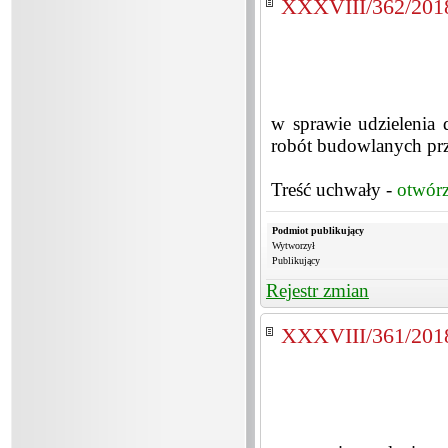
XXXVIII/362/201
w sprawie udzielenia d
robót budowlanych prz
Treść uchwały -
otwór
Podmiot publikujący
Wytworzył
Publikujący
Rejestr zmian
XXXVIII/361/201