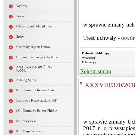
Wybory
Praca
w sprawie zmiany uch
Oświadczenia Majątkowe
Treść uchwały -
otwór
Spisy
Centralny Rejestr Umów
Podmiot publikujący
Gminna Ewidencja Zabytków
Wytworzył
Publikujący
ANALIZA ZAGROŻEŃ -
Rejestr zmian
WOPR
Katalog Spraw
XXXVIII/370/201
Centralny Rejestr Zmian
Instrukcja Korzystania Z BIP
Centralny Rejestr Plików
w sprawie zmiany U
Statystyki
2017 r. o przystąpi
Mapa Serwisu
zagospodarowania prz