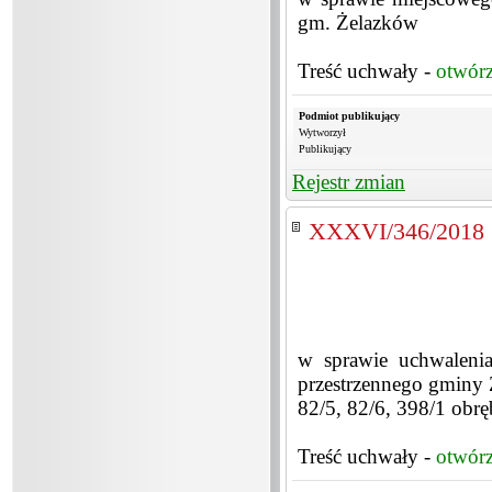
gm. Żelazków
Treść uchwały -
otwór
Podmiot publikujący
Wytworzył
Publikujący
Rejestr zmian
XXXVI/346/2018
w sprawie uchwaleni
przestrzennego gminy Ż
82/5, 82/6, 398/1 obr
Treść uchwały -
otwór