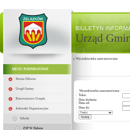
Urząd Gmi
Wyszukiwarka zaawansowana
MENU PODMIOTOWE
Strona Główna
Urząd Gminy
Wyszukiwarka zaawansowana
Tekst:
Kierownictwo Urzędu
Data dodania:
Data od:
Data do:
Jednostki Organizacyjne
Szkoły
ZSP W Dębem