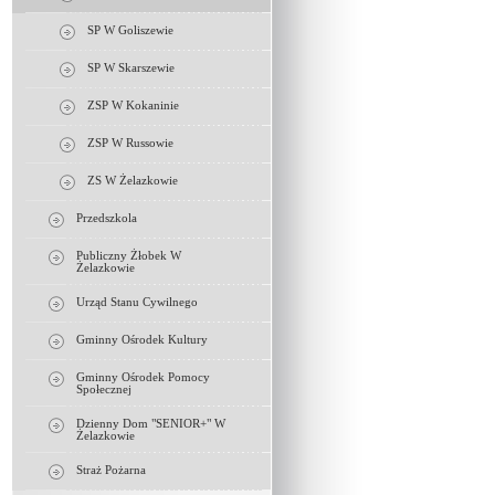
SP W Goliszewie
SP W Skarszewie
ZSP W Kokaninie
ZSP W Russowie
ZS W Żelazkowie
Przedszkola
Publiczny Żłobek W
Żelazkowie
Urząd Stanu Cywilnego
Gminny Ośrodek Kultury
Gminny Ośrodek Pomocy
Społecznej
Dzienny Dom "SENIOR+" W
Żelazkowie
Straż Pożarna