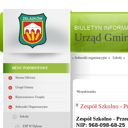
Urząd Gmi
Jednostki organizacyjne
Szkoły
MENU PODMIOTOWE
Strona Główna
Od:
Do:
Urząd Gminy
Wyszukiwarka
Kierownictwo Urzędu
Zespół Szkolno - P
Jednostki Organizacyjne
Szkoły
Zespół Szkolno - Prz
NIP:
968-098-68-25
ZSP W Dębem