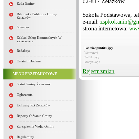
62-817 Żelazków
Rada Gminy
Szkoła Podstawowa, tel
Biblioteka Publiczna Gminy
Żelazków
e-mail:
zspkokanin@gm
strona internetowa:
www
Sołectwa
Zakład Usług Komunalnych W
Żelazkowie
Podmiot publikujący
Redakcja
Wytworzył
Publikujący
Ostatnio Dodane
Modyfikacja
Rejestr zmian
MENU PRZEDMIOTOWE
Statut Gminy Żelazków
Ogłoszenia
Uchwały RG Żelazków
Raporty O Stanie Gminy
Zarządzenia Wójta Gminy
Regulaminy