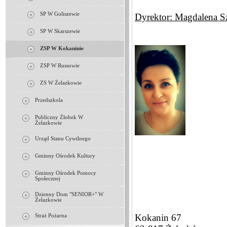
SP W Goliszewie
Dyrektor: Magdalena S
SP W Skarszewie
ZSP W Kokaninie
ZSP W Russowie
ZS W Żelazkowie
Przedszkola
Publiczny Żłobek W
Żelazkowie
Urząd Stanu Cywilnego
Gminny Ośrodek Kultury
Gminny Ośrodek Pomocy
Społecznej
Dzienny Dom "SENIOR+" W
Żelazkowie
Kokanin 67
Straż Pożarna