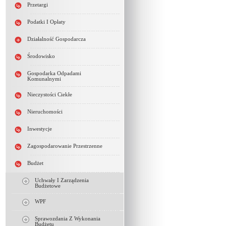
Przetargi
Podatki I Opłaty
Działalność Gospodarcza
Środowisko
Gospodarka Odpadami
Komunalnymi
Nieczystości Ciekłe
Nieruchomości
Inwestycje
Zagospodarowanie Przestrzenne
Budżet
Uchwały I Zarządzenia
Budżetowe
WPF
Sprawozdania Z Wykonania
Budżetu