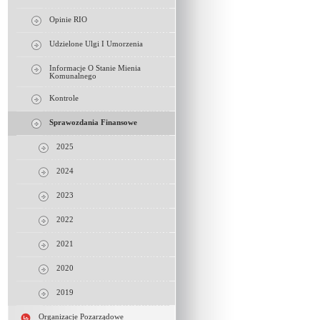
Opinie RIO
Udzielone Ulgi I Umorzenia
Informacje O Stanie Mienia
Komunalnego
Kontrole
Sprawozdania Finansowe
2025
2024
2023
2022
2021
2020
2019
Organizacje Pozarządowe