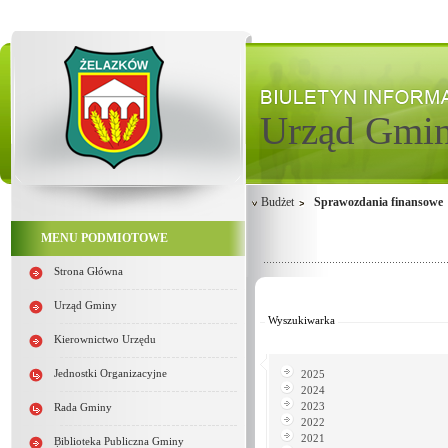
Urząd Gmi
Budżet
Sprawozdania finansowe
MENU PODMIOTOWE
Strona Główna
Od:
Do:
Urząd Gminy
Wyszukiwarka
Kierownictwo Urzędu
Jednostki Organizacyjne
2025
2024
2023
Rada Gminy
2022
2021
Biblioteka Publiczna Gminy