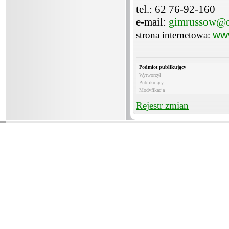
tel.: 62 76-92-160
e-mail:
gimrussow@o
ww
strona internetowa:
Podmiot publikujący
Wytworzył
Publikujący
Modyfikacja
Rejestr zmian