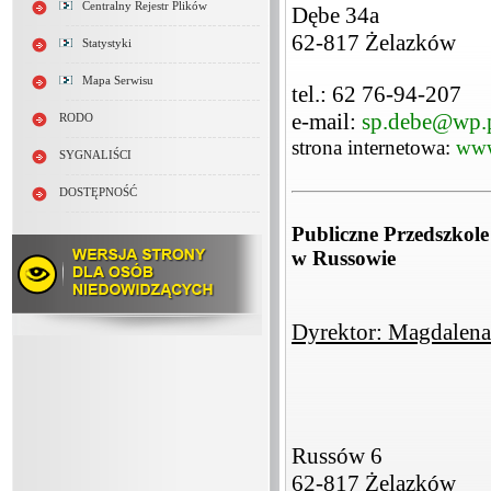
Centralny Rejestr Plików
Dębe 34a
62-817 Żelazków
Statystyki
Mapa Serwisu
tel.: 62 76-94-207
e-mail:
sp.debe@wp.
RODO
strona internetowa:
www
SYGNALIŚCI
DOSTĘPNOŚĆ
Publiczne Przedszko
w Russowie
Dyrektor: Magdalena
Russów 6
62-817 Żelazków