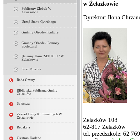
w Żelazkowie
Publiczny Żłobek W
Żelazkowie
Dyrektor: Ilona Chrza
Urząd Stanu Cywilnego
Gminny Ośrodek Kultury
Gminny Ośrodek Pomocy
Społecznej
Dzienny Dom "SENIOR+" W
Żelazkowie
Straż Pożarna
Rada Gminy
Biblioteka Publiczna Gminy
Żelazków
Sołectwa
Zakład Usług Komunalnych W
Żelazkowie
Żelazków 108
62-817 Żelazków
Redakcja
tel. przedszkole: 62 76
Ostatnio Dodane