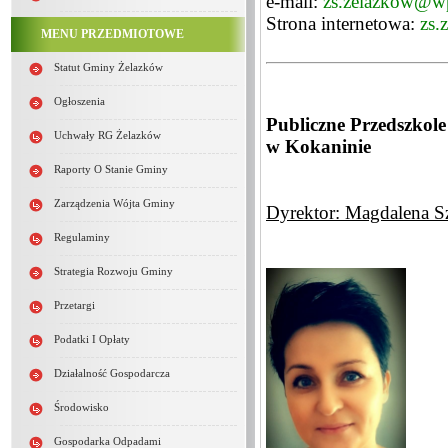
e-mail:
zs.zelazkow@w
Strona internetowa:
zs.
MENU PRZEDMIOTOWE
Statut Gminy Żelazków
Ogłoszenia
Publiczne Przedszko
Uchwały RG Żelazków
w Kokaninie
Raporty O Stanie Gminy
Zarządzenia Wójta Gminy
Dyrektor: Magdalena S
Regulaminy
Strategia Rozwoju Gminy
Przetargi
Podatki I Opłaty
Działalność Gospodarcza
Środowisko
Gospodarka Odpadami