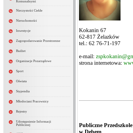
Komunalnymi
Nieczystości Ciekłe
Nieruchomości
Kokanin 67
Inwestycje
62-817 Żelazków
Zagospodarowanie Przestrzenne
tel.: 62 76-71-197
Budżet
e-mail:
zspkokanin@gm
Organizacje Pozarządowe
strona internetowa:
www
Sport
Oświata
Stypendia
Młodociani Pracownicy
Rejestry
Udostępnienie Informacji
Publiczne Przedszko
Publicznej
w Dębem