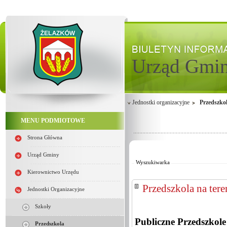
Urząd Gmi
Jednostki organizacyjne
Przedszko
MENU PODMIOTOWE
Strona Główna
Od:
Do:
Urząd Gminy
Wyszukiwarka
Kierownictwo Urzędu
Przedszkola na ter
Jednostki Organizacyjne
Szkoły
Publiczne Przedszko
Przedszkola