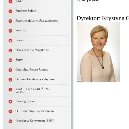
AKO
Fundusz Sołecki
Dyrektor: Krystyna 
Przeciwdziałanie Uzależnieniom
Wybory
Praca
Oświadczenia Majątkowe
Spisy
Centralny Rejestr Umów
Gminna Ewidencja Zabytków
ANALIZA ZAGROŻEŃ -
WOPR
Katalog Spraw
Centralny Rejestr Zmian
Instrukcja Korzystania Z BIP