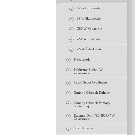
SP W Goliszewie
SP W Skarszewie
ZSP W Kokaninie
ZSP W Russowie
ZS W Żelazkowie
Przedszkola
Publiczny Żłobek W
Żelazkowie
Urząd Stanu Cywilnego
Gminny Ośrodek Kultury
Gminny Ośrodek Pomocy
Społecznej
Dzienny Dom "SENIOR+" W
Żelazkowie
Straż Pożarna