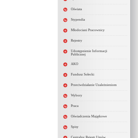
Oświata
Stypendia
Młodociani Pracownicy
Rejestry
Udostępnienie Informacji
Publicznej
AKO
Fundusz Sołecki
Przeciwdziałanie Uzależnieniom
Wybory
Praca
Oświadczenia Majątkowe
Spisy
Centralny Rejestr Umów