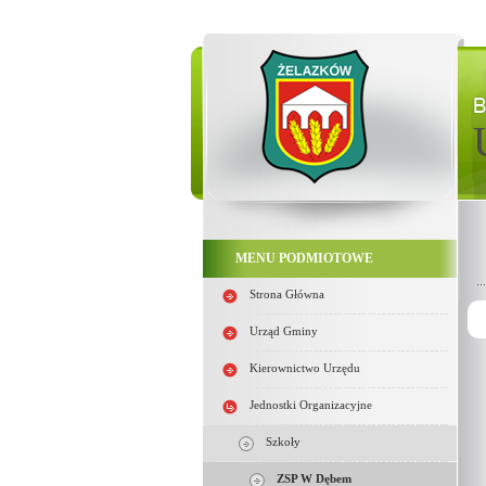
MENU PODMIOTOWE
Strona Główna
Urząd Gminy
Kierownictwo Urzędu
Jednostki Organizacyjne
Szkoły
ZSP W Dębem