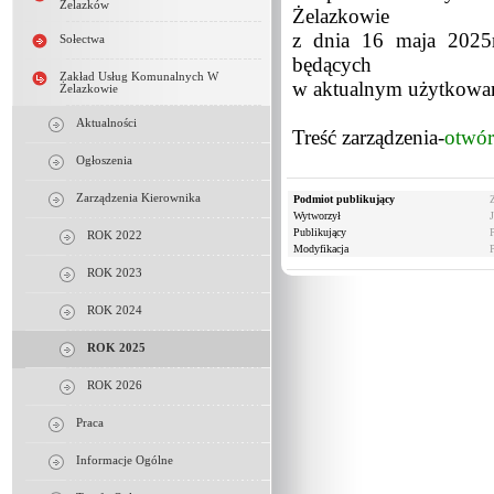
Żelazków
Żelazkowie
z dnia 16 maja 2025
Sołectwa
będących
Zakład Usług Komunalnych W
w aktualnym użytkowa
Żelazkowie
Aktualności
Treść zarządzenia-
otwór
Ogłoszenia
Zarządzenia Kierownika
Podmiot publikujący
Wytworzył
Publikujący
ROK 2022
Modyfikacja
ROK 2023
ROK 2024
ROK 2025
ROK 2026
Praca
Informacje Ogólne