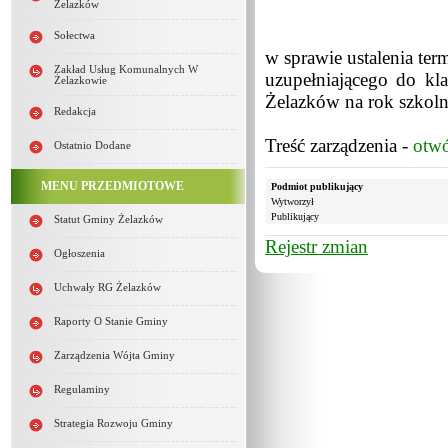
Żelazków
Sołectwa
w sprawie ustalenia te
Zakład Usług Komunalnych W
uzupełniającego do k
Żelazkowie
Żelazków na rok szkol
Redakcja
Treść zarządzenia -
otw
Ostatnio Dodane
MENU PRZEDMIOTOWE
Podmiot publikujący
Wytworzył
Publikujący
Statut Gminy Żelazków
Rejestr zmian
Ogłoszenia
Uchwały RG Żelazków
Raporty O Stanie Gminy
Zarządzenia Wójta Gminy
Regulaminy
Strategia Rozwoju Gminy