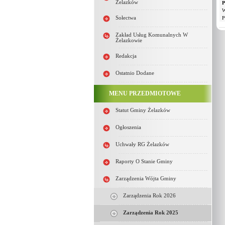
Żelazków
P
W
Sołectwa
P
Zakład Usług Komunalnych W
Żelazkowie
Redakcja
Ostatnio Dodane
MENU PRZEDMIOTOWE
Statut Gminy Żelazków
Ogłoszenia
Uchwały RG Żelazków
Raporty O Stanie Gminy
Zarządzenia Wójta Gminy
Zarządzenia Rok 2026
Zarządzenia Rok 2025