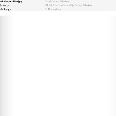
odmiot publikujący
Urząd Gminy Żelazków
ytworzył
Michał Kraszkiewicz - Wójt Gminy Żelazków
ublikujący
B. Kot - admin