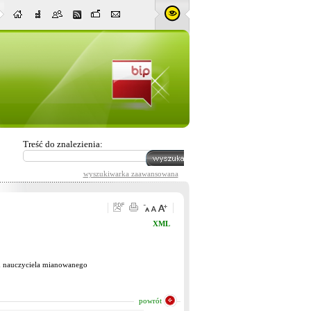
Treść do znalezienia:
wyszukiwarka zaawansowana
XML
eń nauczyciela mianowanego
powrót