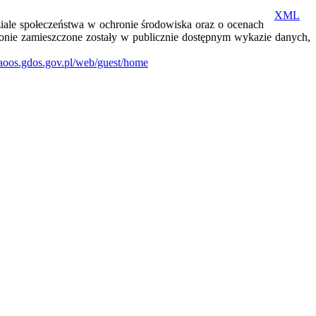
XML
udziale społeczeństwa w ochronie środowiska oraz o ocenach
onie zamieszczone zostały w publicznie dostępnym wykazie danych,
zaoos.gdos.gov.pl/web/guest/home